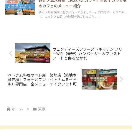
新江ノ島水族館【あわたんカフェ】えのすいで人気
東京
のカフェのメニュー紹介
新江ノ島水族館に遊びに行ってきました～。関内をゆっくりと回っ
て、しっかりと癒しの時間を過ごしたのち、...
ウェンディーズファーストキッチン フリ
ーWiFi【秦野】ハンバーガー＆ファスト
フードと侮るなかれ
ベトナム料理のベト屋 築地店【築地本
願寺横】フォーとブン（ベトナムヌード
ル）専門店 全メニューテイクアウト可
ホーム
東京