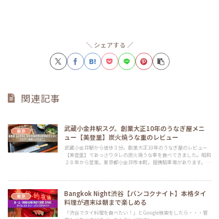
シェアする
関連記事
武蔵小金井駅スグ。創業大正10年のうなぎ屋メニ
東京
ュー【美登里】炭火焼うな重のレビュー
武蔵小金井駅から徒歩３分。創業大正10年のうなぎ屋のレビュー
【美登里】であっさりタレの炭火焼うな重を食べてきました。昭和
２８年から営業。東京都小金井市本町。提携駐車場があります。土
用の丑の日などにテイクアウトの利用もいいですね。月曜日が定休
日
Bangkok Night渋谷【バンコクナイト】本格タイ
東京
料理が週末は朝まで楽しめる
「渋谷でタイ料理を食べたい！」とGoogle検索をしたら・・・管