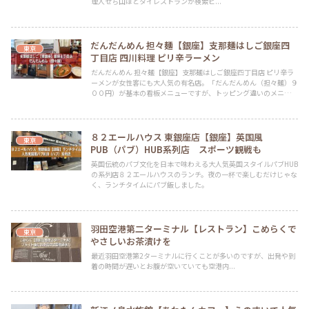
理人せち山ほどタイレストランが検索ヒ...
だんだんめん 担々麺【銀座】支那麺はしご銀座四
東京
丁目店 四川料理 ピリ辛ラーメン
だんだんめん 担々麺【銀座】支那麺はしご銀座四丁目店 ピリ辛ラ
ーメンが女性客にも大人気の有名店。「だんだんめん（担々麺）９
００円）が基本の看板メニューですが、トッピング違いのメニュー
の担々麺もあり、さらに辛いのが苦手な人でも楽しめるしょうゆス
ープも用意されています。
８２エールハウス 東銀座店【銀座】英国風
東京
PUB（パブ）HUB系列店 スポーツ観戦も
英国伝統のパブ文化を日本で味わえる大人気英国スタイルパブHUB
の系列店８２エールハウスのランチ。夜の一杯で楽しむだけじゃな
く、ランチタイムにパブ飯しました。
羽田空港第二ターミナル【レストラン】こめらくで
東京
やさしいお茶漬けを
最近羽田空港第2ターミナルに行くことが多いのですが、出発や到
着の時間が遅いとお腹が空いていても空港内...