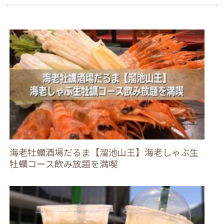
海老牡蠣酒場だるま【溜池山王】海老しゃぶ生
牡蠣コース飲み放題を満喫