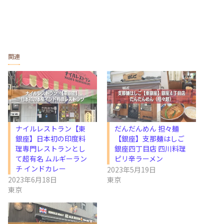
関連
ナイルレストラン【東
だんだんめん 担々麺
銀座】日本初の印度料
【銀座】支那麺はしご
理専門レストランとし
銀座四丁目店 四川料理
て超有名 ムルギーラン
ピリ辛ラーメン
チ インドカレー
2023年5月19日
2023年6月18日
東京
東京