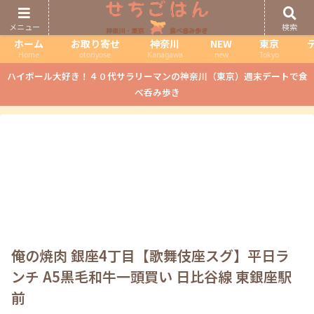
メニュー
検索
ホーム
お取り寄せ
神奈川
NEW
東京
Home
otoriyose
Kanagawa
new
Tokyo
ハイボール大好き！４０代サラリーマンの神奈川（東京）週末デートで食
べ呑み歩き
俺の焼肉 銀座4丁目【歌舞伎座スグ】平日ラ
ンチ A5黒毛和牛一頭買い 日比谷線 東銀座駅
前