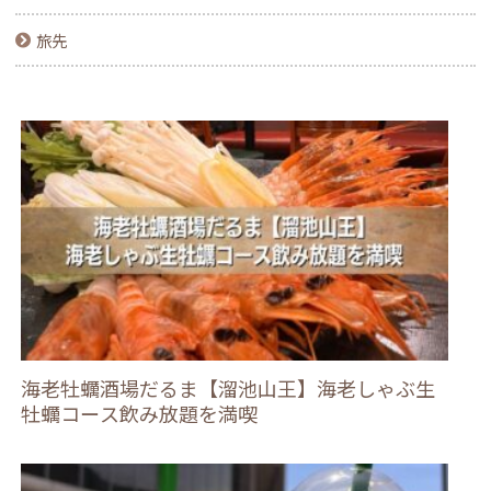
旅先
海老牡蠣酒場だるま【溜池山王】海老しゃぶ生
牡蠣コース飲み放題を満喫