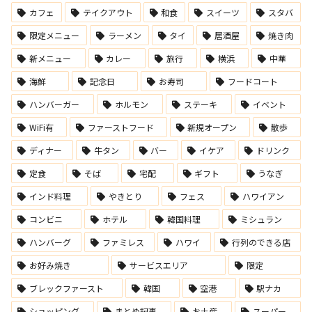
カフェ
テイクアウト
和食
スイーツ
スタバ
限定メニュー
ラーメン
タイ
居酒屋
焼き肉
新メニュー
カレー
旅行
横浜
中華
海鮮
記念日
お寿司
フードコート
ハンバーガー
ホルモン
ステーキ
イベント
WiFi有
ファーストフード
新規オープン
散歩
ディナー
牛タン
バー
イケア
ドリンク
定食
そば
宅配
ギフト
うなぎ
インド料理
やきとり
フェス
ハワイアン
コンビニ
ホテル
韓国料理
ミシュラン
ハンバーグ
ファミレス
ハワイ
行列のできる店
お好み焼き
サービスエリア
限定
ブレックファースト
韓国
空港
駅ナカ
ショッピング
まとめ記事
お土産
スーパー