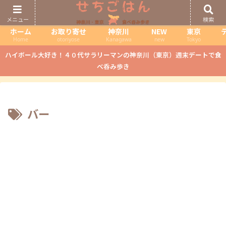
メニュー
検索
ホーム
お取り寄せ
神奈川
NEW
東京
Home
otoriyose
Kanagawa
new
Tokyo
ハイボール大好き！４０代サラリーマンの神奈川（東京）週末デートで食
べ呑み歩き
バー