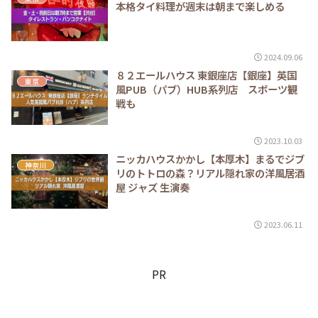
本格タイ料理が週末は朝まで楽しめる
2024.09.06
８２エールハウス 東銀座店【銀座】英国
東京
風PUB（パブ）HUB系列店 スポーツ観
戦も
2023.10.03
ニッカハウスかかし【本厚木】まるでジブ
神奈川
リのトトロの森？リアル隠れ家の洋風居酒
屋 ジャズ 生演奏
2023.06.11
PR