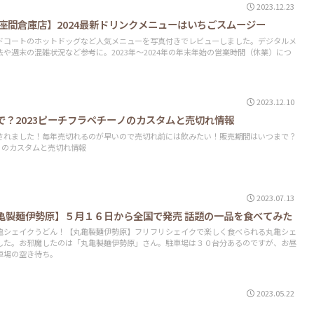
2023.12.23
座間倉庫店】2024最新ドリンクメニューはいちごスムージー
ドコートのホットドッグなど人気メニューを写真付きでレビューしました。デジタルメ
や週末の混雑状況など参考に。2023年～2024年の年末年始の営業時間（休業）につ
2023.12.10
で？2023ピーチフラペチーノのカスタムと売切れ情報
されました！毎年売切れるのが早いので売切れ前には飲みたい！販売期間はいつまで？
チーノのカスタムと売切れ情報
2023.07.13
亀製麺伊勢原】５月１６日から全国で発売 話題の一品を食べてみた
亀シェイクうどん！【丸亀製麺伊勢原】フリフリシェイクで楽しく食べられる丸亀シェ
した。お邪魔したのは「丸亀製麵伊勢原」さん。駐車場は３０台分あるのですが、お昼
車場の空き待ち。
2023.05.22