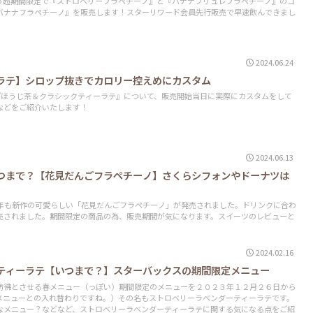
間という超期間限定で『ストロベリーフラペチーノ』と『バナナブリュレフラペチーノ』のコ
バナナフラペチーノ』を販売します！スターリワード会員先行販売で早速飲んできまし
2024.06.24
ラテ】シロップ抜きでカロリー控えめにカスタム
ニュー『ほうじ茶＆クラシックティーラテ』について、販売開始当日に実際にカスタムをして
などをご紹介いたします！
2024.06.13
つまで？【花見だんごフラペチーノ】さくらシフォンやドーナツは
今年も新作の可愛らしい「花見だんごフラペチーノ」が発売されました。ドリンクに合わ
売されました。期間限定の商品の為、販売期間が気になります。スイーツのレビューと
2024.02.16
ティーラテ【いつまで？】スターバックスの期間限定メニュー
彷彿とさせる春メニュー（っぽい）期間限定のメニューを２０２３年１２月２６日から
メニューとの入れ替わりですね。）その名もストロベリーラベンダーティーラテです。
なメニュー？などなど、ストロベリーラベンダーティーラテに関する気になる点をご紹