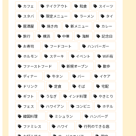
カフェ
テイクアウト
和食
スイーツ
スタバ
限定メニュー
ラーメン
タイ
居酒屋
焼き肉
新メニュー
カレー
旅行
横浜
中華
海鮮
記念日
お寿司
フードコート
ハンバーガー
ホルモン
ステーキ
イベント
WiFi有
ファーストフード
新規オープン
散歩
ディナー
牛タン
バー
イケア
ドリンク
定食
そば
宅配
ギフト
うなぎ
インド料理
やきとり
フェス
ハワイアン
コンビニ
ホテル
韓国料理
ミシュラン
ハンバーグ
ファミレス
ハワイ
行列のできる店