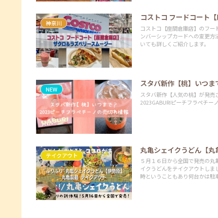
コストコ フードコート【
神奈川
コストコ【座間倉庫店】のフー
ンバーシップカードへの変更方法
いても詳しくご紹介します。
スタバ新作【桃】いつま
NEW
スタバ新作【人気の桃】が発売
2023GABURIピーチフラペ
丸亀シェイクうどん【丸
テイクアウト
５月１６日から全国で発売の丸
イクうどんをテイクアウトしま
時ということもあり何台かは駐