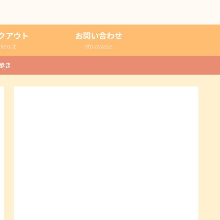
クアウト
お問い合わせ
akeout
otoiawase
歩き