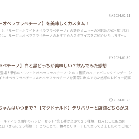
2024.02.11
トオペラフラペチーノ】を美味しくカスタム！
と「ルージュホワイトオペラフラペチーノ」の新作メニューの2種類が2024年1月31
では、ルージュオペラフラペチーノのおすすめカスタマイズをご紹介いたします～。
2024.01.30
ラペチーノ】白と黒どっちが美味しい？飲んでみた感想
登場！新作の“ホワイトオペラフラペチーノ”との２種類のペアでバレンタインデー（2
ワイトオペラフラペチーノ&オペラフラぺチーノを実際に飲んでみた感想のレビュー記事
2024.01.28
ちゃんはいつまで？【マクドナルド】デリバリーと店舗どちらが良
ーキティ５０周年のハッピーセット”第１弾は全部で２５種類、12月15日に販売開
売日（さらに２５種類！）とのことで、色々とリサーチして買ってきましたのでご紹介