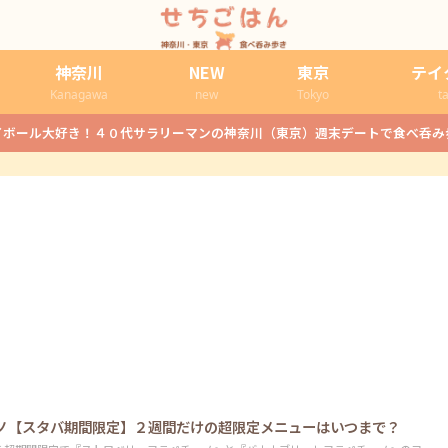
神奈川
NEW
東京
テイ
Kanagawa
new
Tokyo
t
イボール大好き！４０代サラリーマンの神奈川（東京）週末デートで食べ呑み
ノ【スタバ期間限定】２週間だけの超限定メニューはいつまで？