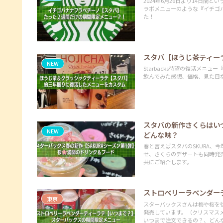
2024年6月26日より14日
ラボメニューのような『イチゴ
た！
スタバ【ほうじ茶ティー
NEW
Starbacks待望の復活メ
飲んでみた感想、価格、見た目
スタバの新作さくらはい
NEW
どんな味？
春と言えばスタバのSKURA、
せ、さくらのデザートも同時発
共にご紹介します。
ストロベリーラベンダー
東京
スターバックスさんは梅や桜を
発売しています。（クリスマス
いつまで注文できるの？、どん