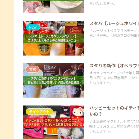
介いたします～。
スタバ【ルージュホワイ
NEW
「ルージュオペラフラペチーノ」
日から発売。今回のブログ記事
スタバの新作【オペラフ
東京
オペラフラペチーノ”が今年も再
月14日）までの限定商品！ホ
となります～。
ハッピーセットのキティ
テイクアウト
いの？
いま話題のマクドナルドの“ハロ
始！１２月２２日が第２弾の発
いたします～。