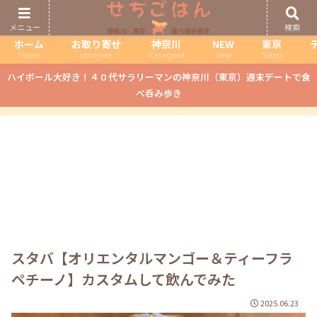
メニュー
検索
ホーム
お取り寄せ
神奈川
NEW
東京
Home
otoriyose
Kanagawa
new
Tokyo
ハイボール大好き！４０代サラリーマンの神奈川（東京）週末デートで食
べ呑み歩き
スタバ【オリエンタルマンゴー＆ティーフラ
ペチーノ】カスタムして飲んでみた
2025.06.23