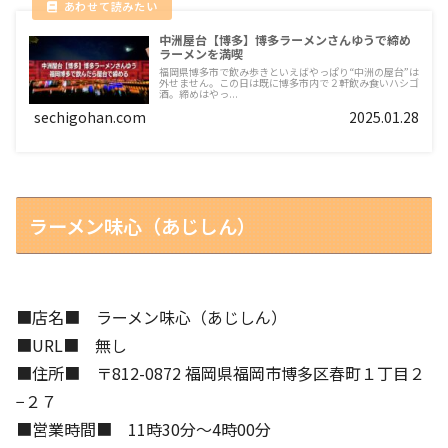
中洲屋台【博多】博多ラーメンさんゆうで締め
ラーメンを満喫
福岡県博多市で飲み歩きといえばやっぱり“中洲の屋台”は
外せません。この日は既に博多市内で２軒飲み食いハシゴ
酒。締めはやっ...
sechigohan.com
2025.01.28
ラーメン味心（あじしん）
■店名■ ラーメン味心（あじしん）
■URL■ 無し
■住所■ 〒812-0872 福岡県福岡市博多区春町１丁目２
−２７
■営業時間■ 11時30分～4時00分