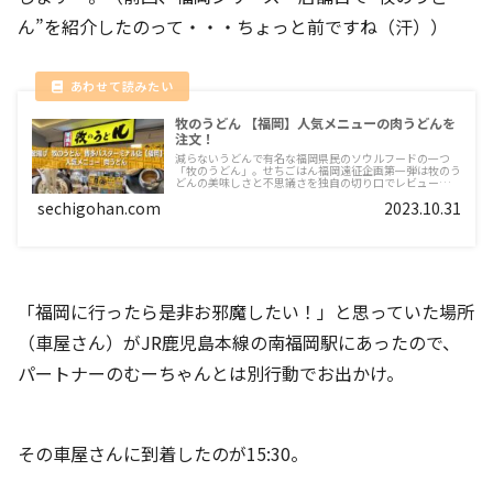
ん”を紹介したのって・・・ちょっと前ですね（汗））
牧のうどん 【福岡】人気メニューの肉うどんを
注文！
減らないうどんで有名な福岡県民のソウルフードの一つ
「牧のうどん」。せちごはん福岡遠征企画第一弾は牧のう
どんの美味しさと不思議さを独自の切り口でレビューしま
す～。
sechigohan.com
2023.10.31
「福岡に行ったら是非お邪魔したい！」と思っていた場所
（車屋さん）がJR鹿児島本線の南福岡駅にあったので、
パートナーのむーちゃんとは別行動でお出かけ。
その車屋さんに到着したのが15:30。