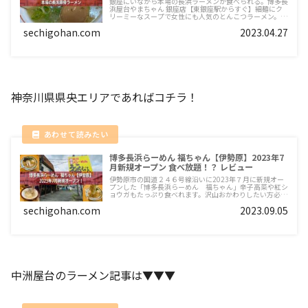
銀座にいながら本場の長浜ラーメンが食べられる。博多長
浜屋台やまちゃん 銀座店【東銀座駅からすぐ】細麺にク
リーミーなスープで女性にも人気のとんこつラーメン。深
夜も営業してくれているから残業の夜はありがたい。日曜
sechigohan.com
2023.04.27
日は定休日です。
神奈川県県央エリアであればコチラ！
博多長浜らーめん 福ちゃん【伊勢原】2023年7
月新規オープン 食べ放題！？ レビュー
伊勢原市の国道２４６号線沿いに2023年７月に新規オー
プンした「博多長浜らーめん 福ちゃん」辛子高菜や紅シ
ョウガもたっぷり食べれます。沢山おかわりしたい方必見
の替玉放題も魅力的！駐車場もあり。早速行って食べてき
sechigohan.com
2023.09.05
ました！
中洲屋台のラーメン記事は▼▼▼