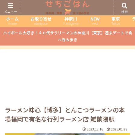
メニュー
検索
ホーム
お取り寄せ
神奈川
NEW
東京
Home
otoriyose
Kanagawa
new
Tokyo
ハイボール大好き！４０代サラリーマンの神奈川（東京）週末デートで食
べ呑み歩き
ラーメン味心【博多】とんこつラーメンの本
場福岡で有名な行列ラーメン店 雑餉隈駅
2023.12.16
2025.01.28