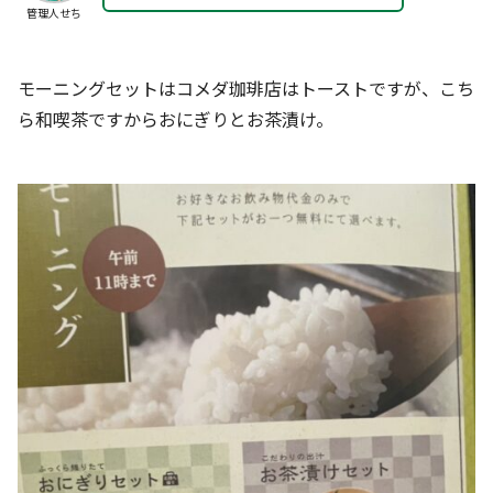
管理人せち
モーニングセットはコメダ珈琲店はトーストですが、こち
ら和喫茶ですからおにぎりとお茶漬け。