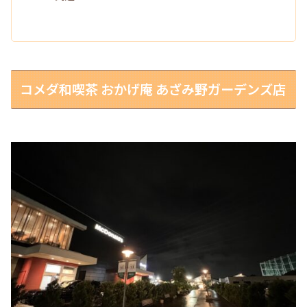
コメダ和喫茶 おかげ庵 あざみ野ガーデンズ店