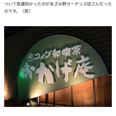
ついて急遽向かったのがあざみ野ガーデンズ店さんだった
のです。（笑）