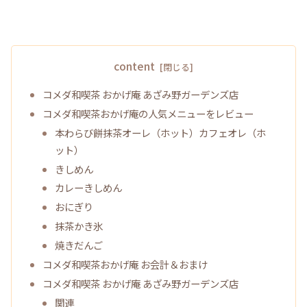
content
コメダ和喫茶 おかげ庵 あざみ野ガーデンズ店
コメダ和喫茶おかげ庵の人気メニューをレビュー
本わらび餅抹茶オーレ（ホット）カフェオレ（ホ
ット）
きしめん
カレーきしめん
おにぎり
抹茶かき氷
焼きだんご
コメダ和喫茶おかげ庵 お会計＆おまけ
コメダ和喫茶 おかげ庵 あざみ野ガーデンズ店
関連