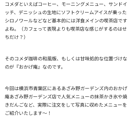
コメダといえばコーヒー、モーニングメニュー、サンドイ
ッチ、デニッシュの生地にソフトクリームアイスが乗った
シロノワールなどなど基本的には洋食メインの喫茶店です
よね。（カフェって表現よりも喫茶店な感じがするのはせ
ちだけ？）
そのコメダ珈琲の和風版、もしくは甘味処的な位置づけな
のが『おかげ庵』なのです。
今回は横浜市青葉区にあるあざみ野ガーデンズ内のおかげ
庵あざみ野ガーデンズ店で人気メニューの抹茶かき氷や焼
きだんごなど、実際に注文をして写真に収めたメニューを
ご紹介いたします～！