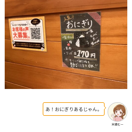
あ！おにぎりあるじゃん。
米娘むー