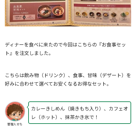
ディナーを食べに来たので今回はこちらの『お食事セッ
ト』を注文しました。
こちらは飲み物（ドリンク）、食事、甘味（デザート）を
好みに合わせて選べてお安くなるお得なセット。
カレーきしめん（焼きもち入り）、カフェオ
レ（ホット）、抹茶かき氷で！
管理人せち