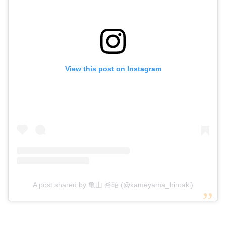
View this post on Instagram
A post shared by 亀山 裕昭 (@kameyama_hiroaki)