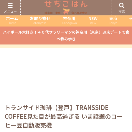
メニュー
検索
ホーム
お取り寄せ
神奈川
NEW
東京
Home
otoriyose
Kanagawa
new
Tokyo
ハイボール大好き！４０代サラリーマンの神奈川（東京）週末デートで食
べ呑み歩き
トランサイド珈琲【登戸】TRANSSIDE
COFFEE見た目が最高過ぎる いま話題のコー
ヒー豆自動販売機